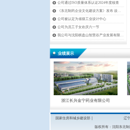
公司通过ISO质量体系认证2024年度核查
끴
《东北制药企业文化建设方案》发布 设计公司组织多项活动积推进
끴
公司被认定为省级工业设计中心
끴
公司为员工子女欢庆六一节
끴
我公司与沈阳棋盘山智慧谷产业发展有限公司正式建立战略合作关系
끴
公司新闻
业绩展示
넳
聚酰亚胺材料有限公司
源红豆杉发展有限公司
滨松鹤药业有限公司
参美原料药有限公司
康泰医药有限公司
大华药业有限公司
万德药业有限公司
泰华药业有限公司
浙江长兴金宁药业有限公司
国家住房和城乡建设部
|
辽
版权所有：沈阳东北制药设计有